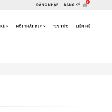
ĐĂNG NHẬP
ĐĂNG KÝ
 RẺ
NỘI THẤT ĐẸP
TIN TỨC
LIÊN HỆ