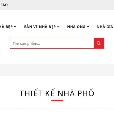
FAQ
HÀ ĐẸP
BẢN VẼ NHÀ ĐẸP
NHÀ ỐNG
NHÀ GIÁ
THIẾT KẾ NHÀ PHỐ