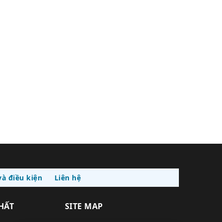
à điều kiện
Liên hệ
THẤT
SITE MAP