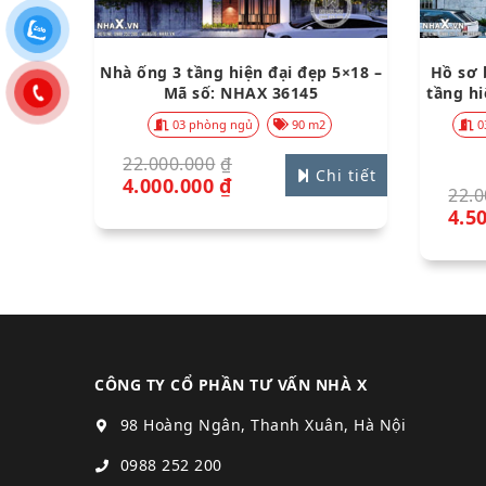
Nhà ống 3 tầng hiện đại đẹp 5×18 –
Hồ sơ 
Mã số: NHAX 36145
tầng hi
03 phòng ngủ
90 m2
0
22.000.000
₫
Chi tiết
4.000.000
₫
22.0
4.5
CÔNG TY CỔ PHẦN TƯ VẤN NHÀ X
98 Hoàng Ngân, Thanh Xuân, Hà Nội
0988 252 200