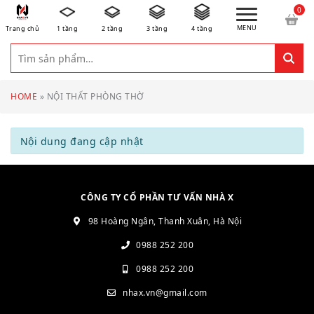
MENU
Trang chủ
1 tầng
2 tầng
3 tầng
4 tầng
HOME
»
NỘI THẤT PHÒNG THỜ
Nội dung đang cập nhật
CÔNG TY CỔ PHẦN TƯ VẤN NHÀ X
98 Hoàng Ngân, Thanh Xuân, Hà Nội
0988 252 200
0988 252 200
nhax.vn@gmail.com