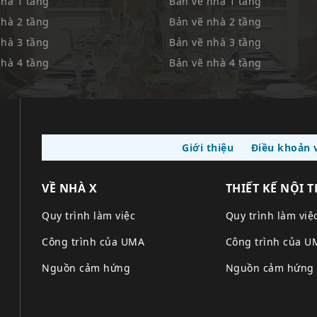
nhà 1 tầng
Bản vẽ nhà 1 tầng
nhà 2 tầng
Bản vẽ nhà 2 tầng
nhà 3 tầng
Bản vẽ nhà 3 tầng
nhà 4 tầng
Bản vẽ nhà 4 tầng
Giới thiệu
Điều khoản v
VỀ NHÀ X
THIẾT KẾ NỘI 
Quy trình làm việc
Quy trình làm việ
Công trình của UMA
Công trình của U
Nguồn cảm hứng
Nguồn cảm hứng