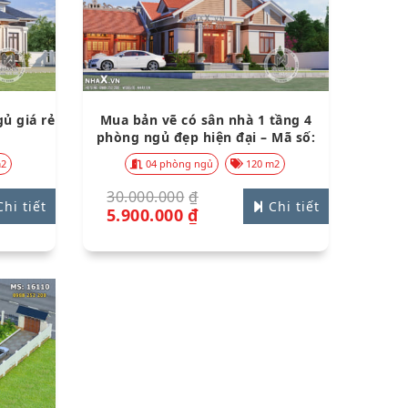
ủ giá rẻ
Mua bản vẽ có sân nhà 1 tầng 4
phòng ngủ đẹp hiện đại – Mã số:
14112
m2
04 phòng ngủ
120 m2
30.000.000
₫
hi tiết
Chi tiết
5.900.000
₫