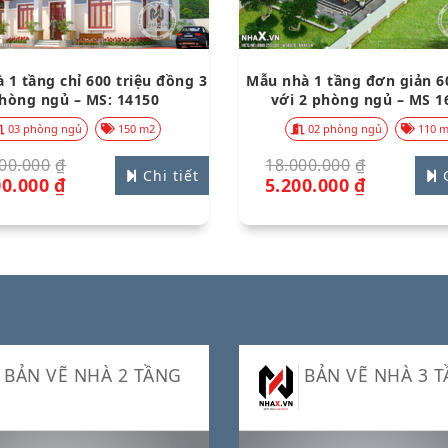
 1 tầng chỉ 600 triệu đồng 3
Mẫu nhà 1 tầng đơn giản 60
hòng ngủ – MS: 14150
với 2 phòng ngủ – MS 1
03 phòng ngủ
150 m2
02 phòng ngủ
110 
00.000
₫
18.000.000
₫
Chi tiết
C
00.000
₫
5.200.000
₫
BẢN VẼ NHÀ 2 TẦNG
BẢN VẼ NHÀ 3 