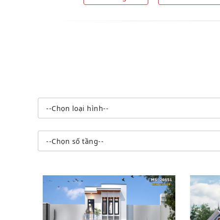
--Chọn loại hình--
--Chọn số tầng--