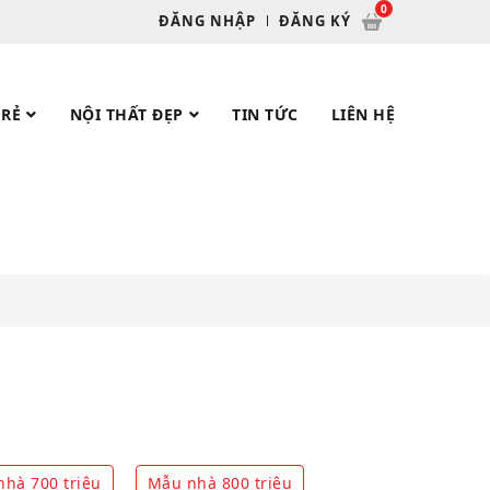
ĐĂNG NHẬP
ĐĂNG KÝ
 RẺ
NỘI THẤT ĐẸP
TIN TỨC
LIÊN HỆ
hà 700 triệu
Mẫu nhà 800 triệu