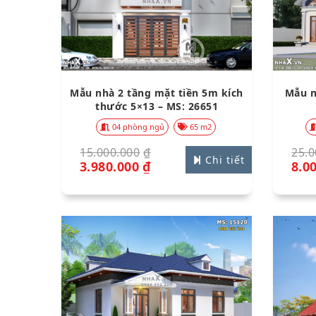
Mẫu nhà 2 tầng mặt tiền 5m kích
Mẫu n
thước 5×13 – MS: 26651
04 phòng ngủ
65 m2
15.000.000
₫
25.0
Chi tiết
3.980.000
₫
8.0