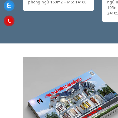
phòng ngủ 160m2 – MS: 14160
ngủ m
105m2
2410