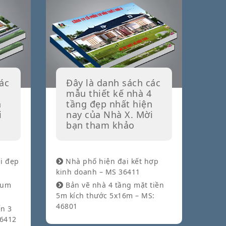
ác
Đây là danh sách các
mẫu thiết kế nhà 4
n
tầng đẹp nhất hiện
i
nay của Nhà X. Mời
bạn tham khảo
i đẹp
Nhà phố hiện đại kết hợp
kinh doanh – MS 36411
tum
Bản vẽ nhà 4 tầng mặt tiền
5m kích thước 5x16m – MS:
46801
n 3
36412