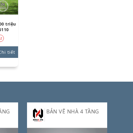
0 triệu
6110
m2
hi tiết
TẦNG
BẢN VẼ NHÀ 4 TẦNG