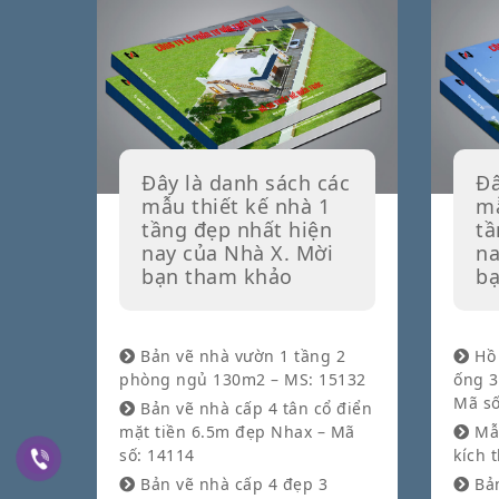
Đây là danh sách các
Đâ
mẫu thiết kế nhà 1
mẫ
tầng đẹp nhất hiện
tầ
nay của Nhà X. Mời
na
bạn tham khảo
bạ
Bản vẽ nhà vườn 1 tầng 2
Hồ 
phòng ngủ 130m2 – MS: 15132
ống 3
Mã số
Bản vẽ nhà cấp 4 tân cổ điển
mặt tiền 6.5m đẹp Nhax – Mã
Mẫu
số: 14114
kích 
Bản vẽ nhà cấp 4 đẹp 3
Bản