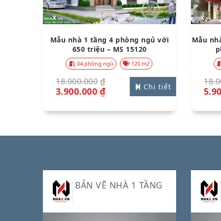
Mẫu nhà 1 tầng 4 phòng ngủ với
Mẫu nhà
650 triệu – MS 15120
p
04 phòng ngủ
120 m2
18.000.000
₫
18.0
Chi tiết
3.900.000
₫
5.9
BẢN VẼ NHÀ 1 TẦNG