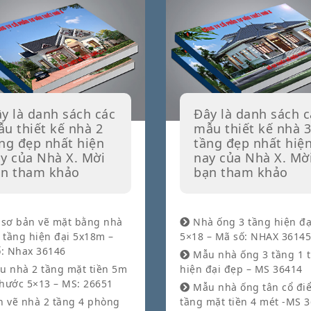
y là danh sách các
Đây là danh sách c
u thiết kế nhà 2
mẫu thiết kế nhà 3
ng đẹp nhất hiện
tầng đẹp nhất hiệ
y của Nhà X. Mời
nay của Nhà X. Mờ
n tham khảo
bạn tham khảo
sơ bản vẽ mặt bằng nhà
Nhà ống 3 tầng hiện đạ
 tầng hiện đại 5x18m –
5×18 – Mã số: NHAX 36145
: Nhax 36146
Mẫu nhà ống 3 tầng 1 
 nhà 2 tầng mặt tiền 5m
hiện đại đẹp – MS 36414
thước 5×13 – MS: 26651
Mẫu nhà ống tân cổ điể
 vẽ nhà 2 tầng 4 phòng
tầng mặt tiền 4 mét -MS 