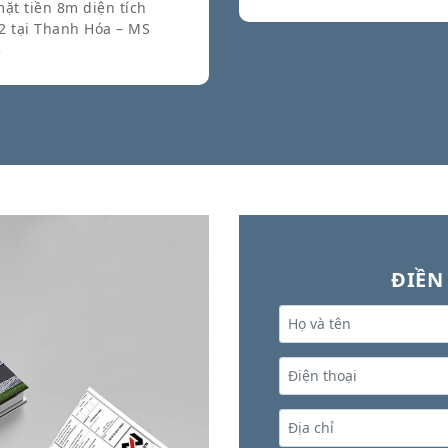
ặt tiền 8m diện tích
 tại Thanh Hóa – MS
5
ĐIỀN