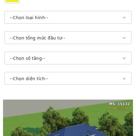
--Chọn loại hình--
--Chọn tổng mức đầu tư--
--Chọn số tầng--
--Chọn diện tích--