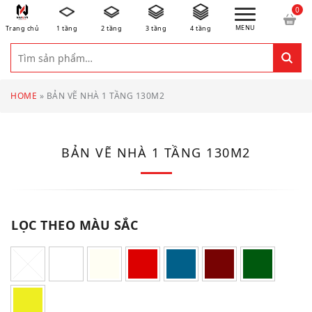
MENU
Trang chủ
1 tầng
2 tầng
3 tầng
4 tầng
HOME
»
BẢN VẼ NHÀ 1 TẦNG 130M2
BẢN VẼ NHÀ 1 TẦNG 130M2
LỌC THEO MÀU SẮC