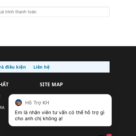
à điều kiện
Liên hệ
THẤT
SITE MAP
c
Quy trình làm việc
Hỗ Trợ KH
MA
Công trình của UMA
Em là nhân viên tư vấn có thể hỗ trợ gì 
cho anh chị không ạ! 
Nguồn cảm hứng