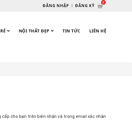
ĐĂNG NHẬP
ĐĂNG KÝ
 RẺ
NỘI THẤT ĐẸP
TIN TỨC
LIÊN HỆ
 cấp cho bạn trên biên nhận và trong email xác nhận