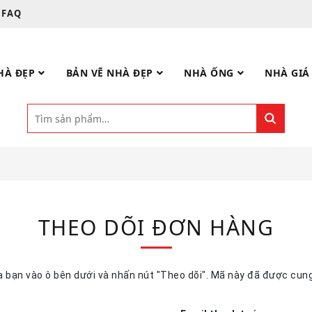
FAQ
HÀ ĐẸP
BẢN VẼ NHÀ ĐẸP
NHÀ ỐNG
NHÀ GIÁ
THEO DÕI ĐƠN HÀNG
a bạn vào ô bên dưới và nhấn nút "Theo dõi". Mã này đã được cung